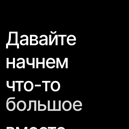
Давайте
начнем
что-то
большое
великое